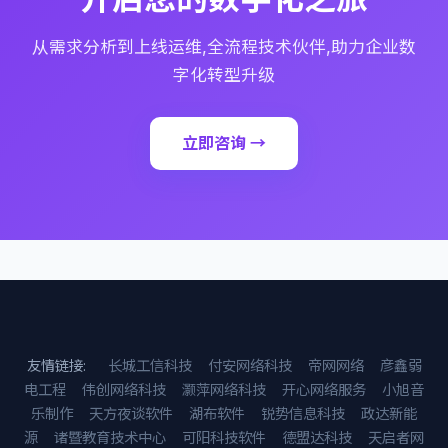
从需求分析到上线运维,全流程技术伙伴,助力企业数
字化转型升级
立即咨询 →
友情链接:
长城工信科技
付安网络科技
帝网网络
彦鑫弱
电工程
伟创网络科技
灏萍网络科技
开心网络服务
小旭音
乐制作
天方夜谈软件
湖布软件
锐势信息科技
政达新能
源
诸暨教育技术中心
可阳科技软件
德盟达科技
天启者网